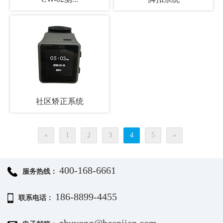
信
公
众
号
社区矫正系统
«
1
2
3
4
5
»
400-168-6661
服务热线：
186-8899-4455
联系电话：