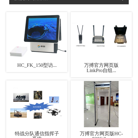
HC_FK_150型访...
万搏官方网页版
LinkPro自组...
特战分队通信指挥子
万搏官方网页版HC-