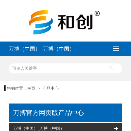
万搏（中国）_万搏（中国）
>
您的位置：
主页
产品中心
万搏官方网页版产品中心
万搏（中国）_万搏（中国）