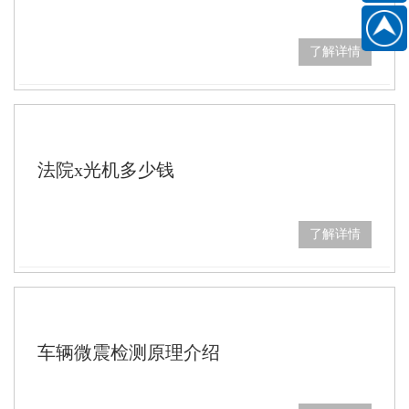
扫
186889
一
了解详情
扫
关
注
微
法院x光机多少钱
信
公
了解详情
众
号
车辆微震检测原理介绍