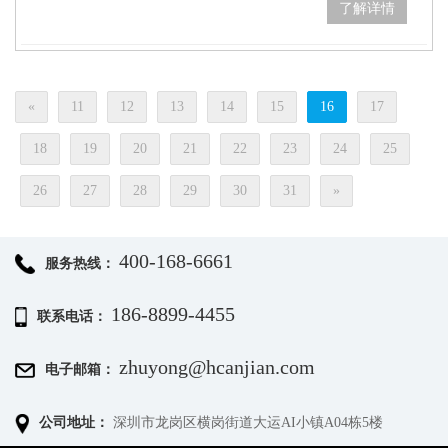
了解详情
«
11
12
13
14
15
16
17
18
19
20
21
22
23
24
25
26
27
28
29
30
31
»
400-168-6661
服务热线：
186-8899-4455
联系电话：
zhuyong@hcanjian.com
电子邮箱：
公司地址：
深圳市龙岗区横岗街道大运AI小镇A04栋5楼