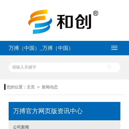
万搏（中国）_万搏（中国）
>
您的位置：
主页
新闻动态
万搏官方网页版资讯中心
公司新闻
+