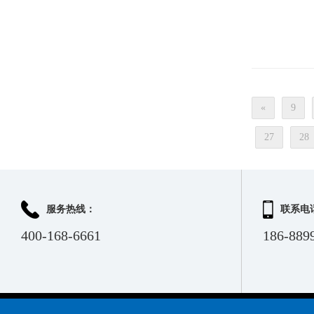
«
9
27
28
服务热线：
联系电
400-168-6661
186-889