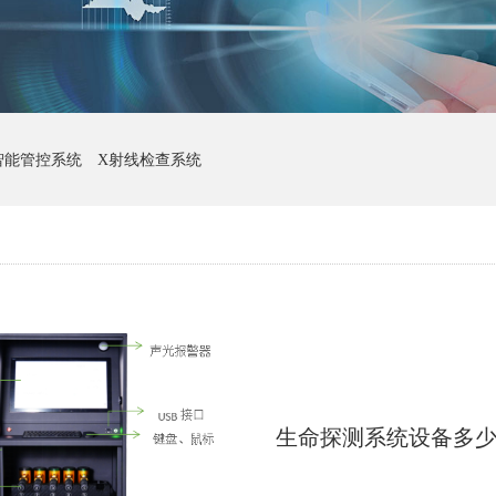
智能管控系统
X射线检查系统
生命探测系统设备多