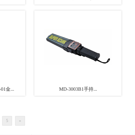
微
信
公
众
号
1金...
MD-3003B1手持...
5
»