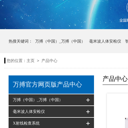
热搜关键词：
万搏（中国）_万搏（中国）
毫米波人体安检仪
>
您的位置：
主页
产品中心
产品中心
万搏官方网页版产品中心
万搏（中国）_万搏（中国）
毫米波人体安检仪
X射线检查系统