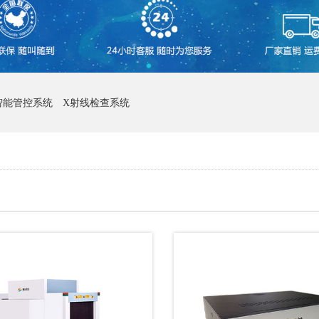
智能管控系统
X射线检查系统