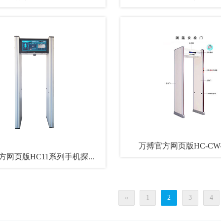
万搏官方网页版HC-CW-0
网页版HC11系列手机探...
«
1
2
3
4