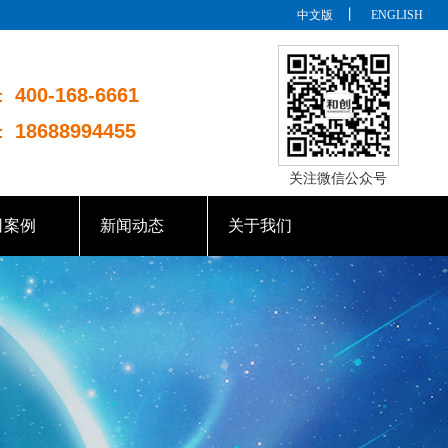
丨
中文版
ENGLISH
400-168-6661
：
18688994455
：
关注微信公众号
司案例
新闻动态
关于我们